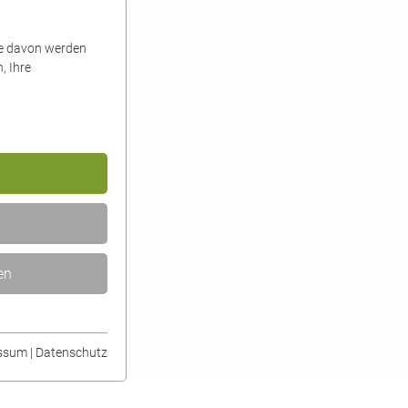
ge davon werden
, Ihre
en
onen der Webseite
ssum
|
Datenschutz
eite einwandfrei