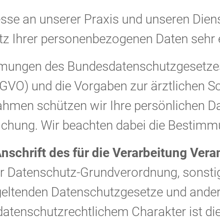
SSID
gen
resse an unserer Praxis und unseren Die
tz Ihrer personenbezogenen Daten sehr e
lte, um Ihnen
mmungen des Bundesdatenschutzgesetze
n.
Session-Cookie
O) und die Vorgaben zur ärztlichen Sc
eines Benutzer-
er eingeloggte
men schützen wir Ihre persönlichen Da
und es wird ihm
hen gewährt.
ichung. Wir beachten dabei die Bestimm
schrift des für die Verarbeitung Vera
r Datenschutz-Grundverordnung, sonstig
geltenden Datenschutzgesetze und ande
datenschutzrechtlichem Charakter ist die
ing-Optin-