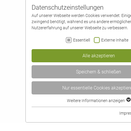
Datenschutzeinstellungen
Auf unserer Webseite werden Cookies verwendet. Eini
zwingend benötigt, während es uns andere ermöglichen
Nutzererfahrung auf unserer Webseite zu verbessern.
Essentiell
Externe Inhalte
Alle akzeptieren
Speichern & schließen
Nur essentielle Cookies akzeptier
Weitere Informationen anzeigen
Essentiell
Essentielle Cookies werden für grundlegende Funkti
Impre
benötigt. Dadurch ist gewährleistet, dass die Webs
funktioniert.