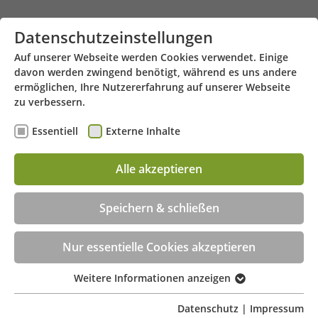
Zum Hauptinhalt springen
Datenschutzeinstellungen
Auf unserer Webseite werden Cookies verwendet. Einige
davon werden zwingend benötigt, während es uns andere
ermöglichen, Ihre Nutzererfahrung auf unserer Webseite
zu verbessern.
Essentiell
Externe Inhalte
Alle akzeptieren
Friedrich-Ebert-Straße 38 - 46535 Dinslaken
Menü
Speichern & schließen
Beratungstermin jetzt online buchen!
Nur essentielle Cookies akzeptieren
Weitere Informationen anzeigen
Essentiell
Essentielle Cookies werden für grundlegende
Datenschutz
|
Impressum