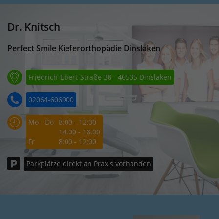
Dr. Knitsch
Perfect Smile Kieferorthopädie Dinslaken
Friedrich-Ebert-Straße 38 - 46535 Dinslaken
02064-606900
Mo - Do
8:00 - 12:00
14:00 - 18:00
Fr
8:00 - 12:00
Parkplätze direkt an Praxis vorhanden