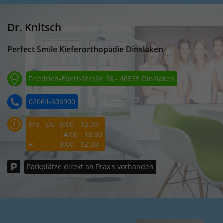
Dr. Knitsch
Perfect Smile Kieferorthopädie Dinslaken
Friedrich-Ebert-Straße 38 - 46535 Dinslaken
02064-606900
Mo - Do
8:00 - 12:00
14:00 - 18:00
Fr
8:00 - 12:00
Parkplätze direkt an Praxis vorhanden