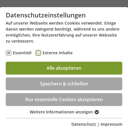
Zum Hauptinhalt springen
Datenschutzeinstellungen
Auf unserer Webseite werden Cookies verwendet. Einige
davon werden zwingend benötigt, während es uns andere
ermöglichen, Ihre Nutzererfahrung auf unserer Webseite
zu verbessern.
Essentiell
Externe Inhalte
Alle akzeptieren
Friedrich-Ebert-Straße 38 - 46535 Dinslaken
Menü
Speichern & schließen
Beratungstermin jetzt online buchen!
Nur essentielle Cookies akzeptieren
Weitere Informationen anzeigen
Essentiell
Essentielle Cookies werden für grundlegende
Datenschutz
|
Impressum